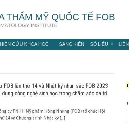
A THẨM MỸ QUỐC TẾ FOB
RMATOLOGY INSTITUTE
HIÊN CỨU KHOA HỌC
SÁNG KIẾN
SỐ LIỆU
LIÊN
p FOB lần thứ 14 và Nhật ký nhan sắc FOB 2023
L
 dụng công nghệ sinh học trong chăm sóc da trị
T
Công ty TNHH Mỹ phẩm Hồng Nhung (FOB) tổ chức Hội
hứ 14 và Chương trình Nhật ký
[...]