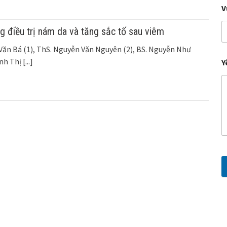
V
ong điều trị nám da và tăng sắc tố sau viêm
 Văn Bá (1), ThS. Nguyễn Văn Nguyên (2), BS. Nguyễn Như
ỳnh Thị
[...]
Y