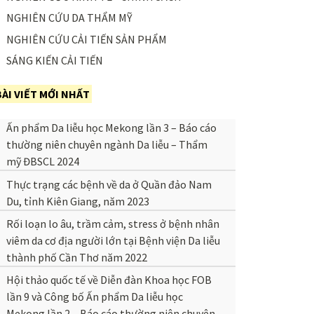
NGHIÊN CỨU DA THẨM MỸ
NGHIÊN CỨU CẢI TIẾN SẢN PHẨM
SÁNG KIẾN CẢI TIẾN
BÀI VIẾT MỚI NHẤT
Ấn phẩm Da liễu học Mekong lần 3 – Báo cáo
thường niên chuyên ngành Da liễu – Thẩm
mỹ ĐBSCL 2024
Thực trạng các bệnh về da ở Quần đảo Nam
Du, tỉnh Kiên Giang, năm 2023
Rối loạn lo âu, trầm cảm, stress ở bệnh nhân
viêm da cơ địa người lớn tại Bệnh viện Da liễu
thành phố Cần Thơ năm 2022
Hội thảo quốc tế về Diễn đàn Khoa học FOB
lần 9 và Công bố Ấn phẩm Da liễu học
Mekong lần 2 – Báo cáo thường niên chuyên