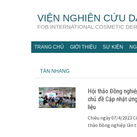
Skip
to
VIỆN NGHIÊN CỨU D
content
FOB INTERNATIONAL COSMETIC DE
TRANG CHỦ
GIỚI THIỆU
SỰ KIỆN
NG
TÀN NHANG
Hội thảo Đồng nghiệ
chủ đề Cập nhật ứng
liệu
Chiều ngày 07/4/2023 
thảo Đồng nghiệp lần t