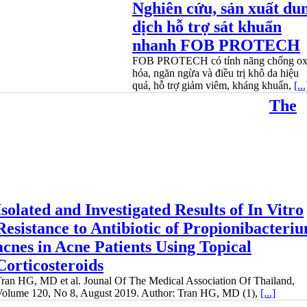
Nghiên cứu, sản xuất du
dịch hỗ trợ sát khuẩn
nhanh FOB PROTECH
FOB PROTECH có tính năng chống o
hóa, ngăn ngừa và điều trị khô da hiệu
quả, hỗ trợ giảm viêm, kháng khuẩn,
[...
The
Isolated and Investigated Results of In Vitro
Resistance to Antibiotic of Propionibacteri
acnes in Acne Patients Using Topical
Corticosteroids
ran HG, MD et al. Jounal Of The Medical Association Of Thailand,
Volume 120, No 8, August 2019. Author: Tran HG, MD (1),
[...]