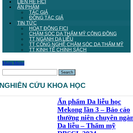
LIÊN HỆ FICI
ẤN PHẨM
TÁC GIẢ
ĐỒNG TÁC GIẢ
TIN TỨC
HOẠT ĐỘNG FICI
CHĂM SÓC DA THẨM MỸ CỘNG ĐỒNG
TT NGÀNH DA LIỄU
TT CÔNG NGHỆ CHĂM SÓC DA THẨM MỸ
TT KINH TẾ CHÍNH SÁCH
Main Menu
NGHIÊN CỨU KHOA HỌC
Ấn phẩm Da liễu học
Mekong lần 3 – Báo cáo
thường niên chuyên ngà
Da liễu – Thẩm mỹ