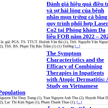
Đánh giá hiệu quả điều t
và sự hài lòng của bệnh
nhân mụn trứng cá bằng
quy trình phối hợp Lase
Co2 tại Phòng khám Da
liễu FOB năm 2022 – 20
Tác giả: PGS. TS. TTUT. Huỳnh Văn Bá (1), ThS. Nguyễn Văn Nguy
2), ThS. BS. Phạm Thị Bảo Trâm (1) (1) Trường
[...]
The Symptom
Characteristics and the
Efficacy of Combining
Therapies in Inpatients
with Atopic Dermatitis: 
Study on Vietnamese
Population
Nguyen Thi Thuy Trang (1), Tran Nguyen Anh Thu (2), Huynh Nhat 
2), Lac Thi Kim Ngan (1), Pham Thanh Thao (1),
[...]