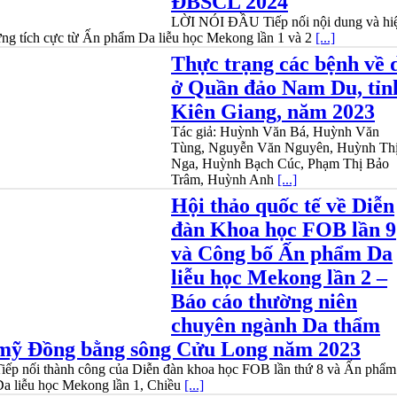
ĐBSCL 2024
LỜI NÓI ĐẦU Tiếp nối nội dung và hi
ng tích cực từ Ấn phẩm Da liễu học Mekong lần 1 và 2
[...]
Thực trạng các bệnh về 
ở Quần đảo Nam Du, tỉn
Kiên Giang, năm 2023
Tác giả: Huỳnh Văn Bá, Huỳnh Văn
Tùng, Nguyễn Văn Nguyên, Huỳnh Th
Nga, Huỳnh Bạch Cúc, Phạm Thị Bảo
Trâm, Huỳnh Anh
[...]
Hội thảo quốc tế về Diễn
đàn Khoa học FOB lần 9
và Công bố Ấn phẩm Da
liễu học Mekong lần 2 –
Báo cáo thường niên
chuyên ngành Da thẩm
mỹ Đồng bằng sông Cửu Long năm 2023
iếp nối thành công của Diễn đàn khoa học FOB lần thứ 8 và Ấn phẩm
a liễu học Mekong lần 1, Chiều
[...]