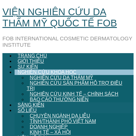
Skip
VIỆN NGHIÊN CỨU DA
to
content
THẨM MỸ QUỐC TẾ FOB
FOB INTERNATIONAL COSMETIC DERMATOLOGY
INSTITUTE
TRANG CHỦ
GIỚI THIỆU
SỰ KIỆN
NGHIÊN CỨU KHOA HỌC
NGHIÊN CỨU DA THẨM MỸ
NGHIÊN CỨU SẢN PHẨM HỖ TRỢ ĐIỀU
TRỊ
NGHIÊN CỨU KINH TẾ – CHÍNH SÁCH
BÁO CÁO THƯỜNG NIÊN
SÁNG KIẾN
SỐ LIỆU
CHUYÊN NGÀNH DA LIỄU
TỈNH/THÀNH PHỐ VIỆT NAM
DOANH NGHIỆP
KINH TẾ – XÃ HỘI