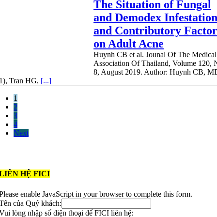
The Situation of Fungal
and Demodex Infestatio
and Contributory Factor
on Adult Acne
Huynh CB et al. Jounal Of The Medical
Association Of Thailand, Volume 120, 
8, August 2019. Author: Huynh CB, M
1), Tran HG,
[...]
osts
1
2
avigation
3
4
Next
LIÊN HỆ FICI
Please enable JavaScript in your browser to complete this form.
Tên của Quý khách:
Vui lòng nhập số điện thoại để FICI liên hệ: