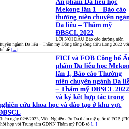
Ấn phẩm Da liễu học
Mekong lần 1 – Báo cáo
thường niên chuyên ngà
Da liễu – Thẩm mỹ
ĐBSCL 2022
LỜI NÓI ĐẦU Báo cáo thường niên
chuyên ngành Da liễu – Thẩm mỹ Đồng bằng sông Cửu Long 2022 với
chủ đề
[...]
FICI và FOB Công bố Ấ
phẩm Da liễu học Meko
lần 1, Báo cáo Thường
niên chuyên ngành Da li
– Thẩm mỹ ĐBSCL 2022
và ký kết hợp tác trong
nghiên cứu khoa học và đào tạo ở khu vực
ĐBSCL
Chiều ngày 02/6/2023, Viện Nghiên cứu Da thẩm mỹ quốc tế FOB (FI
phối hợp với Trung tâm GDNN Thẩm mỹ FOB tổ
[...]