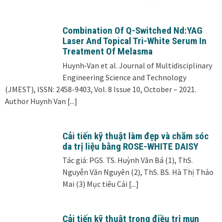
Combination Of Q-Switched Nd:YAG
Laser And Topical Tri-White Serum In
Treatment Of Melasma
Huynh‑Van et al. Journal of Multidisciplinary
Engineering Science and Technology
(JMEST), ISSN: 2458-9403, Vol. 8 Issue 10, October – 2021.
Author Huynh Van
[...]
Cải tiến kỹ thuật làm đẹp và chăm sóc
da trị liệu bằng ROSE-WHITE DAISY
Tác giả: PGS. TS. Huỳnh Văn Bá (1), ThS.
Nguyễn Văn Nguyên (2), ThS. BS. Hà Thị Thảo
Mai (3) Mục tiêu Cải
[...]
Cải tiến kỹ thuật trong điều trị mụn