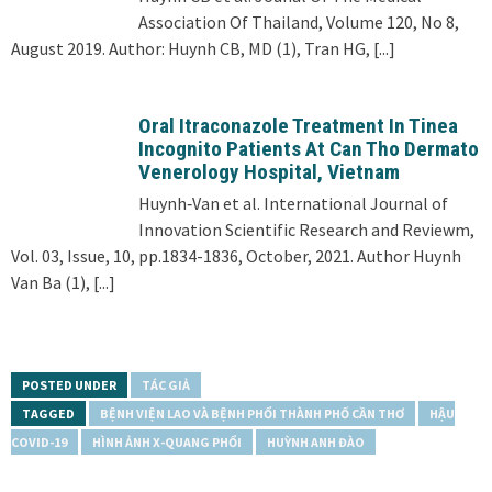
Association Of Thailand, Volume 120, No 8,
August 2019. Author: Huynh CB, MD (1), Tran HG,
[...]
Oral Itraconazole Treatment In Tinea
Incognito Patients At Can Tho Dermato
Venerology Hospital, Vietnam
Huynh‑Van et al. International Journal of
Innovation Scientific Research and Reviewm,
Vol. 03, Issue, 10, pp.1834-1836, October, 2021. Author Huynh
Van Ba (1),
[...]
POSTED UNDER
TÁC GIẢ
TAGGED
BỆNH VIỆN LAO VÀ BỆNH PHỔI THÀNH PHỐ CẦN THƠ
HẬU
COVID-19
HÌNH ẢNH X-QUANG PHỔI
HUỲNH ANH ĐÀO