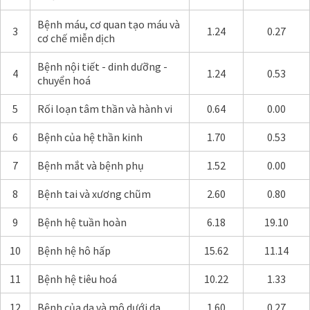
Bệnh máu, cơ quan tạo máu và
3
1.24
0.27
cơ chế miễn dịch
Bệnh nội tiết - dinh dưỡng -
4
1.24
0.53
chuyển hoá
5
Rối loạn tâm thần và hành vi
0.64
0.00
6
Bệnh của hệ thần kinh
1.70
0.53
7
Bệnh mắt và bệnh phụ
1.52
0.00
8
Bệnh tai và xương chũm
2.60
0.80
9
Bệnh hệ tuần hoàn
6.18
19.10
10
Bệnh hệ hô hấp
15.62
11.14
11
Bệnh hệ tiêu hoá
10.22
1.33
12
Bệnh của da và mô dưới da
1.60
0.27