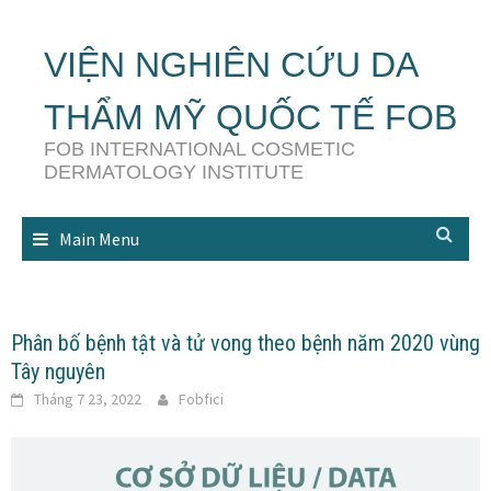
Skip
to
VIỆN NGHIÊN CỨU DA
content
THẨM MỸ QUỐC TẾ FOB
FOB INTERNATIONAL COSMETIC
DERMATOLOGY INSTITUTE
Main Menu
Phân bố bệnh tật và tử vong theo bệnh năm 2020 vùng
Tây nguyên
Tháng 7 23, 2022
Fobfici