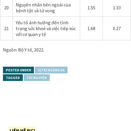
Nguyên nhân bên ngoài của
20
1.55
1.33
bệnh tật và tử vong
Yếu tố ảnh hưởng đến tình
21
trạng sức khoẻ và việc tiếp xúc
1.68
0.27
với cơ quan y tế
Nguồn: Bộ Y tế, 2022.
POSTED UNDER
SLTK1 NGÀNH DA
TAGGED
TÂY NGUYÊN
LIÊN HỆ FICI