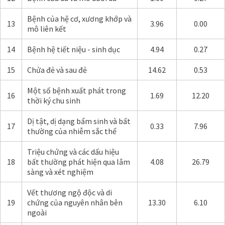
Bệnh của hệ cơ, xương khớp và
13
3.96
0.00
mô liên kết
14
Bệnh hệ tiết niệu - sinh dục
4.94
0.27
15
Chửa đẻ và sau đẻ
14.62
0.53
Một số bệnh xuất phát trong
16
1.69
12.20
thời ký chu sinh
Dị tật, dị dạng bẩm sinh và bất
17
0.33
7.96
thường của nhiễm sắc thể
Triệu chứng và các dấu hiệu
18
bất thường phát hiện qua lâm
4.08
26.79
sàng và xét nghiệm
Vết thương ngộ độc và di
19
chứng của nguyên nhân bên
13.30
6.10
ngoài