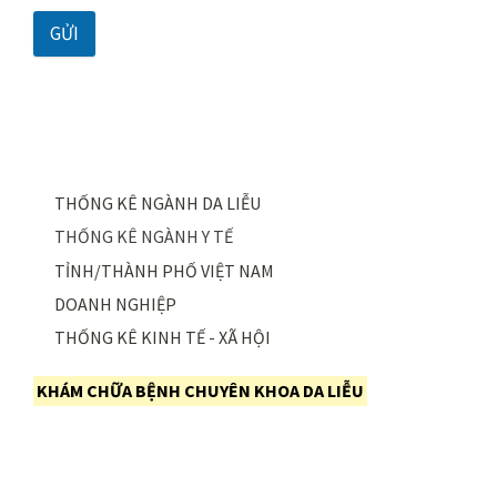
GỬI
THỐNG KÊ NGÀNH DA LIỄU
THỐNG KÊ NGÀNH Y TẾ
TỈNH/THÀNH PHỐ VIỆT NAM
DOANH NGHIỆP
THỐNG KÊ KINH TẾ - XÃ HỘI
KHÁM CHỮA BỆNH CHUYÊN KHOA DA LIỄU