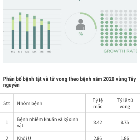
Phân bố bệnh tật và tử vong theo bệnh năm 2020 vùng Tây
nguyên
Tỷ lệ
Tỷ lệ tử
Stt
Nhóm bệnh
mắc
vong
Bệnh nhiễm khuẩn và ký sinh
1
8.42
8.75
vật
2
Khối U
2.86
1.86